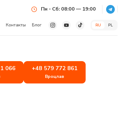
Пн - Сб: 08:00 — 19:00
Контакты
Блог
RU
PL
71 066
+48 579 772 861
в
Вроцлав