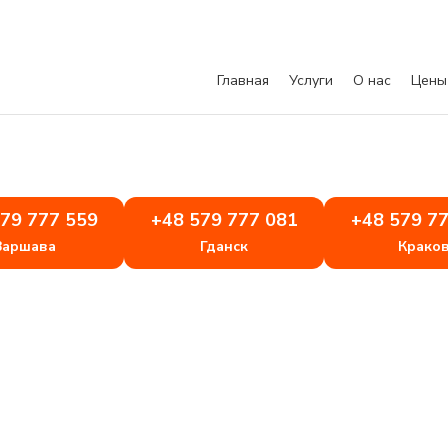
Главная
Услуги
О нас
Цены
79 777 559
+48 579 777 081
+48 579 7
Варшава
Гданск
Крако