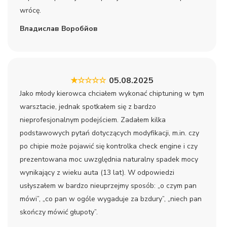
wrócę.
Владислав Воробйов
★☆☆☆☆
05.08.2025
Jako młody kierowca chciałem wykonać chiptuning w tym
warsztacie, jednak spotkałem się z bardzo
nieprofesjonalnym podejściem. Zadałem kilka
podstawowych pytań dotyczących modyfikacji, m.in. czy
po chipie może pojawić się kontrolka check engine i czy
prezentowana moc uwzględnia naturalny spadek mocy
wynikający z wieku auta (13 lat). W odpowiedzi
usłyszałem w bardzo nieuprzejmy sposób: „o czym pan
mówi”, „co pan w ogóle wygaduje za bzdury”, „niech pan
skończy mówić głupoty”.