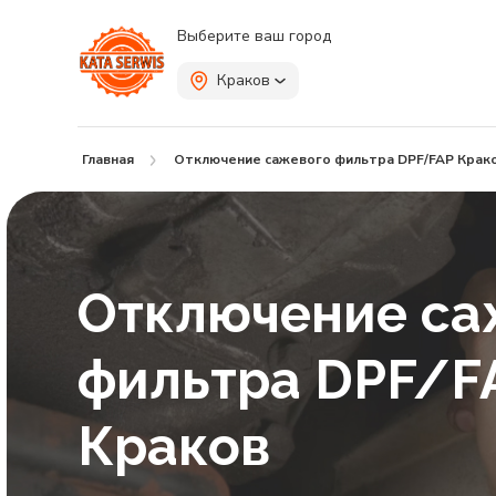
Выберите ваш город
Краков
Главная
Отключение сажевого фильтра DPF/FAP Крак
Отключение са
фильтра DPF/F
Краков