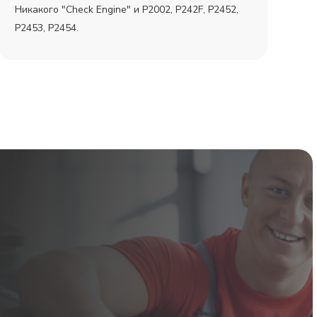
Никакого "Check Engine" и P2002, P242F, P2452,
P2453, P2454.