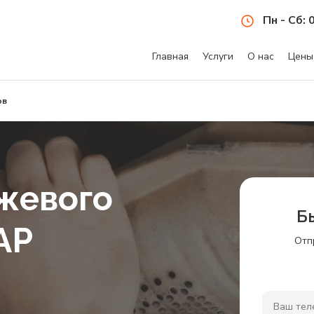
Пн - Сб: 
Главная
Услуги
О нас
Цены
ов
жевого
Б
AP
Отп