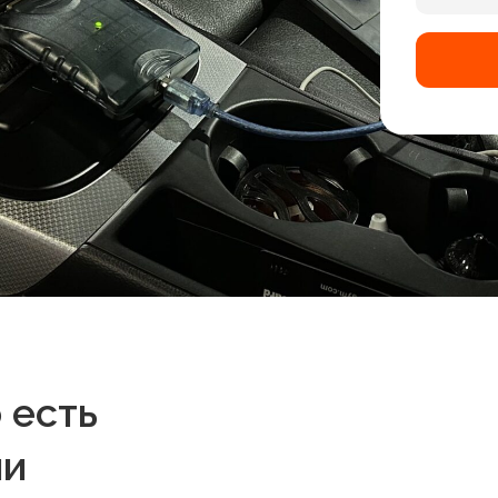
 есть
ми