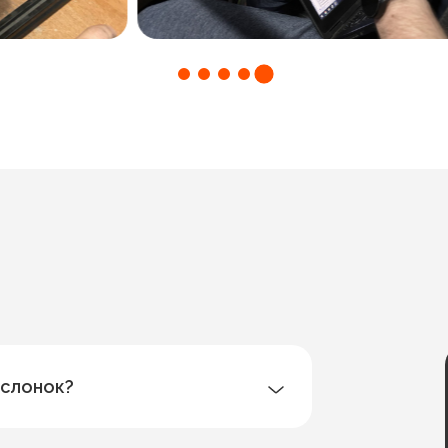
аслонок?