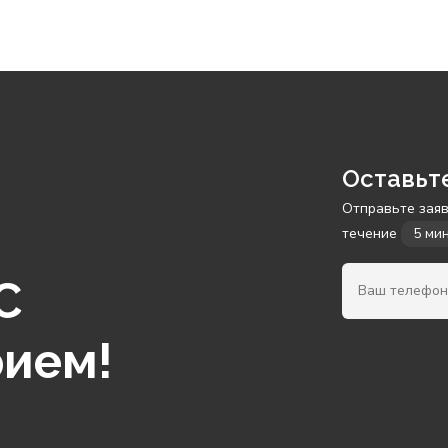
Оставьт
Отправьте заяв
течение
5 ми
С
рием!