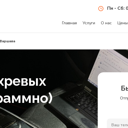
Пн - Сб: 
Главная
Услуги
О нас
Цены
 Варшава
хревых
Б
раммно)
Отп