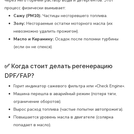
через него горячий раствор воды и детергентов. Этот
процесс физически вымывает:
Сажу (PM10):
Частицы несгоревшего топлива.
Золу:
Несгораемые остатки моторного масла (их
невозможно удалить прожигом).
Масло и Керамику:
Осадок после поломки турбины
(если он не спекся).
✅ Когда стоит делать регенерацию
DPF/FAP?
Горит индикатор сажевого фильтра или «Check Engine».
Машина перешла в аварийный режим (потеря тяги,
ограничение оборотов).
Вырос расход топлива (частые попытки автопрожига).
Повышается уровень масла в двигателе (солярка
попадает в масло).