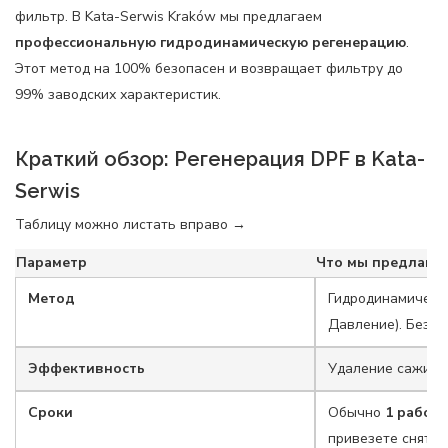
фильтр. В Kata-Serwis Kraków мы предлагаем
профессиональную гидродинамическую регенерацию
.
Этот метод на 100% безопасен и возвращает фильтру до
99% заводских характеристик.
Краткий обзор: Регенерация DPF в Kata-
Serwis
Таблицу можно листать вправо →
Параметр
Что мы предлага
Метод
Гидродинамически
Давление). Без р
Эффективность
Удаление сажи и
Сроки
Обычно
1 рабоч
привезете сняты