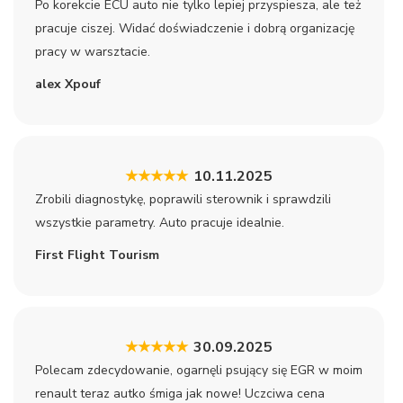
Po korekcie ECU auto nie tylko lepiej przyspiesza, ale też
pracuje ciszej. Widać doświadczenie i dobrą organizację
pracy w warsztacie.
alex Xpouf
★★★★★
10.11.2025
Zrobili diagnostykę, poprawili sterownik i sprawdzili
wszystkie parametry. Auto pracuje idealnie.
First Flight Tourism
★★★★★
30.09.2025
Polecam zdecydowanie, ogarnęli psujący się EGR w moim
renault teraz autko śmiga jak nowe! Uczciwa cena