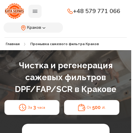
+48 579 771 066
Краков
Главная
Промывка сажевого фильтра Краков
Чистка и регенерация
сажевых фильтров
DPF/FAP/SCR в Кракове
3
500
За
часа
От
zł.